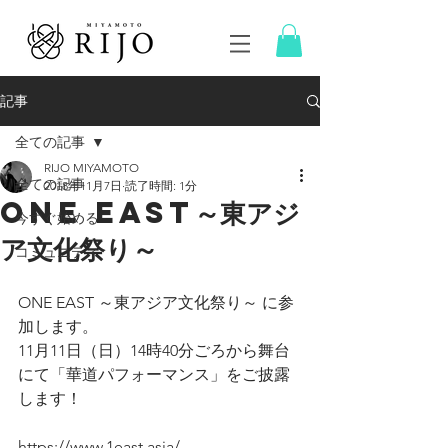
記事
全ての記事
RIJO MIYAMOTO
全ての記事
2018年11月7日
読了時間: 1分
ONE EAST～東アジ
今すぐ始める
ア文化祭り～
コミュニティ
ONE EAST ～東アジア文化祭り～ に参
加します。
11月11日（日）14時40分ごろから舞台
にて「華道パフォーマンス」をご披露
します！
https://www.1east.asia/