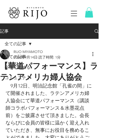
記事
全ての記事
RIJO MIYAMOTO
全ての記事
2024年9月14日
読了時間: 1分
【華道パフォーマンス】ラ
今すぐ始める
テンアメリカ婦人協会
コミュニティ
　9月12日、明治記念館「孔雀の間」に
て開催されました、ラテンアメリカ婦
人協会にて華道パフォーマンス（講談
師コラボパフォーマンス＆水墨花点
前）をご披露させて頂きました。会長
ならびに会員の皆様に温かく迎え入れ
ていただき、無事にお役目を務めるこ
とができました。大変にありがとうご